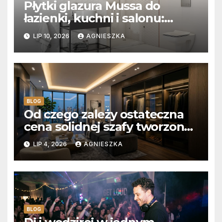
Płytki glazura Mussa do
łazienki, kuchni i salonu:
Aksamitna faktura, głębia
LIP 10, 2026
AGNIESZKA
blasku i uniwersalny styl
BLOG
Od czego zależy ostateczna
cena solidnej szafy tworzonej
na wymiar?
LIP 4, 2026
AGNIESZKA
BLOG