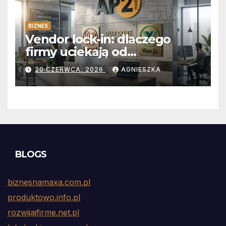
BIZNES
Vendor lock-in: dlaczego
firmy uciekają od
abonamentów do własnego
20 CZERWCA, 2026
AGNIESZKA
kodu
BLOGS
biznesnamaxa.com.pl
produktowo.info.pl
rozwijajfirme.net.pl