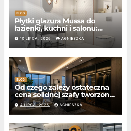
BLOG
Płytki glazura Mussa do
łazienki, kuchni i salonu:
Aksamitna faktura, głębia
10 LIPCA, 2026
AGNIESZKA
blasku i uniwersalny styl
BLOG
Od czego zależy ostateczna
cena solidnej szafy tworzonej
na wymiar?
4 LIPCA, 2026
AGNIESZKA