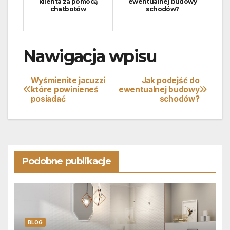
klienta za pomocą
ewentualnej budowy
chatbotów
schodów?
Nawigacja wpisu
Wyśmienite jacuzzi
Jak podejść do
które powinieneś
ewentualnej budowy
posiadać
schodów?
Podobne publikacje
BLOG