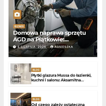
BIZNES
Domowa naprawa sprzętu
AGD na Piątkowie:
Niezawodne usuwanie
4 SIERPNIA, 2026
AGNIESZKA
usterek pralek w Poznaniu
BLOG
Płytki glazura Mussa do łazienki,
kuchni i salonu: Aksamitna
faktura, głębia blasku i
uniwersalny styl
BLOG
Od czego zależy ostateczna