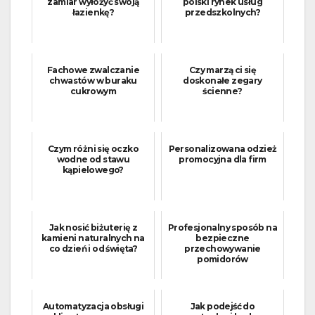
zamiar wyłożyć swoją
polski rynek usług
łazienkę?
przedszkolnych?
Fachowe zwalczanie
Czy marzą ci się
chwastów w buraku
doskonałe zegary
cukrowym
ścienne?
Czym różni się oczko
Personalizowana odzież
wodne od stawu
promocyjna dla firm
kąpielowego?
Jak nosić biżuterię z
Profesjonalny sposób na
kamieni naturalnych na
bezpieczne
co dzień i od święta?
przechowywanie
pomidorów
Automatyzacja obsługi
Jak podejść do