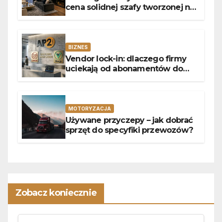
cena solidnej szafy tworzonej na
wymiar?
BIZNES
Vendor lock-in: dlaczego firmy
uciekają od abonamentów do
własnego kodu
MOTORYZACJA
Używane przyczepy – jak dobrać
sprzęt do specyfiki przewozów?
Zobacz koniecznie