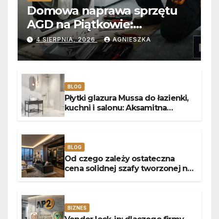
Domowa naprawa sprzętu
AGD na Piątkowie:
Niezawodne usuwanie
4 SIERPNIA, 2026
AGNIESZKA
usterek pralek w Poznaniu
BLOG
Płytki glazura Mussa do łazienki,
kuchni i salonu: Aksamitna
faktura, głębia blasku i
uniwersalny styl
BLOG
Od czego zależy ostateczna
cena solidnej szafy tworzonej na
wymiar?
BIZNES