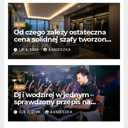
BLOG
Od czego zależy ostateczna
cena solidnej szafy tworzonej
na wymiar?
LIP 4, 2026
AGNIESZKA
BLOG
Dj i wodzirej w jednym –
sprawdzony przepis na
niezapomniane wesele z
CZE 2, 2026
AGNIESZKA
pełnym parkietem