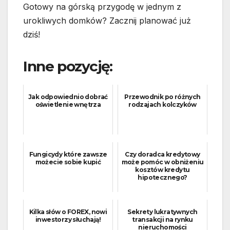
Gotowy na górską przygodę w jednym z
urokliwych domków? Zacznij planować już
dziś!
Inne pozycję:
Jak odpowiednio dobrać
Przewodnik po różnych
oświetlenie wnętrza
rodzajach kolczyków
Fungicydy które zawsze
Czy doradca kredytowy
możecie sobie kupić
może pomóc w obniżeniu
kosztów kredytu
hipotecznego?
Kilka słów o FOREX, nowi
Sekrety lukratywnych
inwestorzy słuchają!
transakcji na rynku
nieruchomości