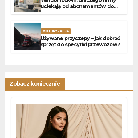
Vendor lock-in: dlaczego firmy
uciekają od abonamentów do
własnego kodu
MOTORYZACJA
Używane przyczepy – jak dobrać
sprzęt do specyfiki przewozów?
Zobacz koniecznie