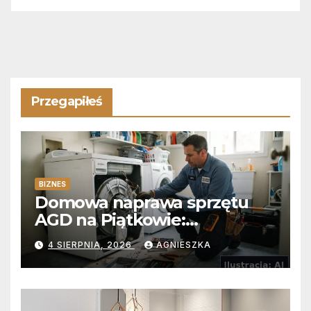
Przegapiłeś
BIZNES
Domowa naprawa sprzętu
AGD na Piątkowie:
Niezawodne usuwanie
4 SIERPNIA, 2026
AGNIESZKA
usterek pralek w Poznaniu