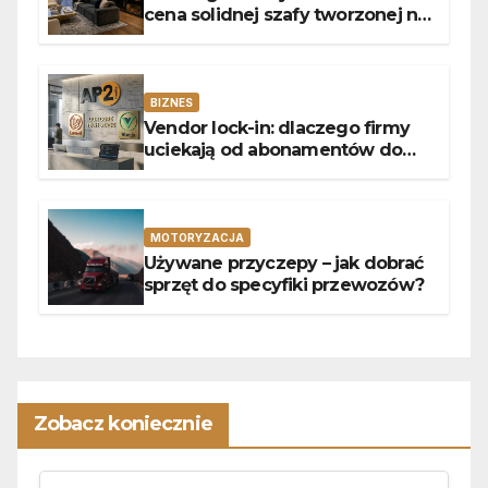
cena solidnej szafy tworzonej na
wymiar?
BIZNES
Vendor lock-in: dlaczego firmy
uciekają od abonamentów do
własnego kodu
MOTORYZACJA
Używane przyczepy – jak dobrać
sprzęt do specyfiki przewozów?
Zobacz koniecznie