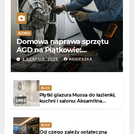
BIZNES
Domowa naprawa sprzętu
AGD na Piątkowie:
Niezawodne usuwanie
4 SIERPNIA, 2026
AGNIESZKA
usterek pralek w Poznaniu
BLOG
Płytki glazura Mussa do łazienki,
kuchni i salonu: Aksamitna
faktura, głębia blasku i
uniwersalny styl
BLOG
Od czego zależy ostateczna