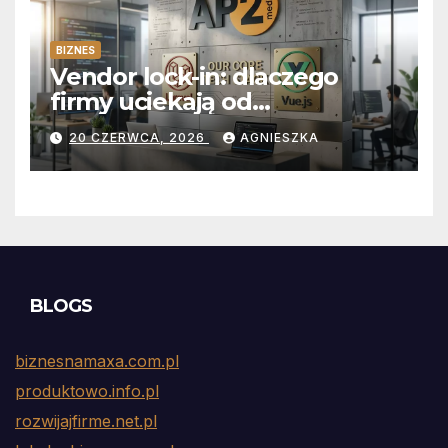
BIZNES
Vendor lock-in: dlaczego
firmy uciekają od
abonamentów do własnego
20 CZERWCA, 2026
AGNIESZKA
kodu
BLOGS
biznesnamaxa.com.pl
produktowo.info.pl
rozwijajfirme.net.pl