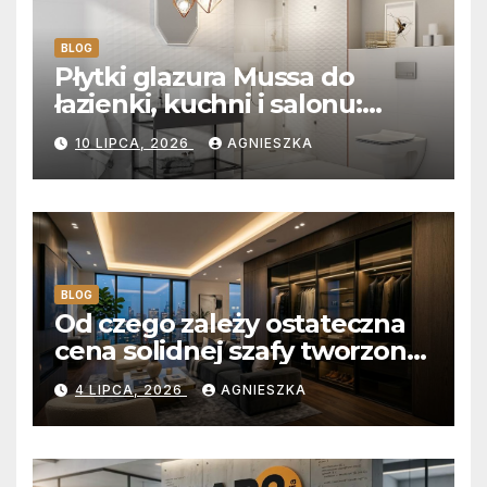
BLOG
Płytki glazura Mussa do
łazienki, kuchni i salonu:
Aksamitna faktura, głębia
10 LIPCA, 2026
AGNIESZKA
blasku i uniwersalny styl
BLOG
Od czego zależy ostateczna
cena solidnej szafy tworzonej
na wymiar?
4 LIPCA, 2026
AGNIESZKA