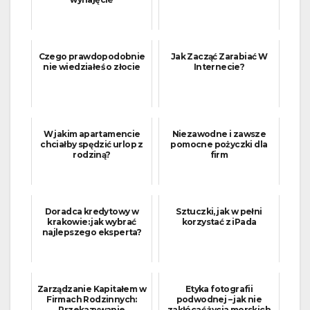
Czego prawdopodobnie
Jak Zacząć Zarabiać W
nie wiedziałeś o złocie
Internecie?
W jakim apartamencie
Niezawodne i zawsze
chciałby spędzić urlop z
pomocne pożyczki dla
rodziną?
firm
Doradca kredytowy w
Sztuczki, jak w pełni
krakowie: jak wybrać
korzystać z iPada
najlepszego eksperta?
Zarządzanie Kapitałem w
Etyka fotografii
Firmach Rodzinnych:
podwodnej – jak nie
Przekazywanie
zakłócać życia morskich