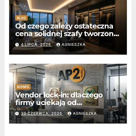
BLOG
Od czego zależy ostateczna
cena solidnej szafy tworzonej
na wymiar?
4 LIPCA, 2026
AGNIESZKA
BIZNES
Vendor lock-in: dlaczego
firmy uciekają od
abonamentów do własnego
20 CZERWCA, 2026
AGNIESZKA
kodu