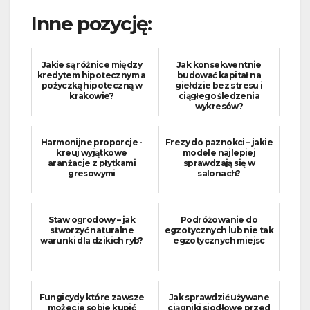
Inne pozycję:
Jakie są różnice między
Jak konsekwentnie
kredytem hipotecznym a
budować kapitał na
pożyczką hipoteczną w
giełdzie bez stresu i
krakowie?
ciągłego śledzenia
wykresów?
Harmonijne proporcje -
Frezy do paznokci – jakie
kreuj wyjątkowe
modele najlepiej
aranżacje z płytkami
sprawdzają się w
gresowymi
salonach?
Staw ogrodowy – jak
Podróżowanie do
stworzyć naturalne
egzotycznych lub nie tak
warunki dla dzikich ryb?
egzotycznych miejsc
Fungicydy które zawsze
Jak sprawdzić używane
możecie sobie kupić
ciągniki siodłowe przed