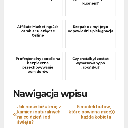
kupnem?
Affiliate Marketing: Jak
Rzepak ozimy i jego
Zarabiać Pieniądze
odpowiednia pielęgnacja
Online
Profesjonalny sposób na
Czy chciałbyś zostać
bezpieczne
wymasowany po
przechowywanie
japońsku?
pomidorów
Nawigacja wpisu
Jak nosić biżuterię z
5 modeli butów,
kamieni naturalnych
które powinna mieć
na co dzień i od
każda kobieta
święta?