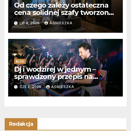
Od czego zależy ostateczna
cena solidnej szafy tworzonej
na wymiar?
LIP 4, 2026
AGNIESZKA
BLOG
Dj i wodzirej w jednym –
sprawdzony przepis na
niezapomniane wesele z
CZE 2, 2026
AGNIESZKA
pełnym parkietem
Redakcja