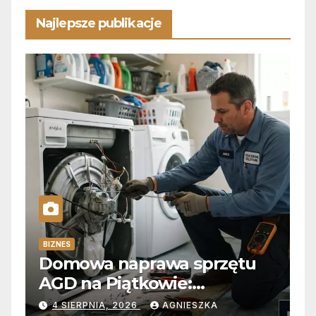
Najlepsze publikacje
BIZNES
Domowa naprawa sprzętu
AGD na Piątkowie:
Niezawodne usuwanie
4 SIERPNIA, 2026
AGNIESZKA