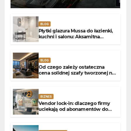
usterek pralek w Poznaniu
BLOG
Płytki glazura Mussa do łazienki,
kuchni i salonu: Aksamitna
faktura, głębia blasku i
uniwersalny styl
BLOG
Od czego zależy ostateczna
cena solidnej szafy tworzonej na
wymiar?
BIZNES
Vendor lock-in: dlaczego firmy
uciekają od abonamentów do
własnego kodu