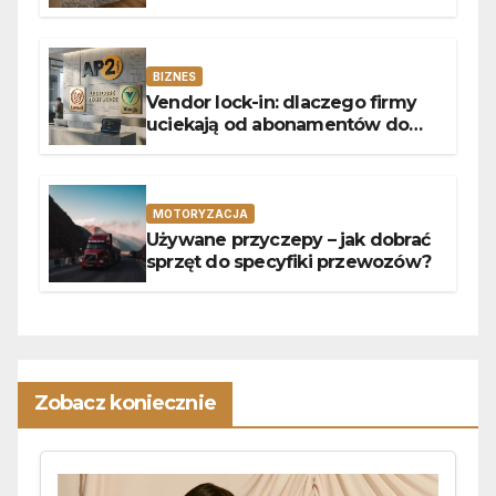
wymiar?
BIZNES
Vendor lock-in: dlaczego firmy
uciekają od abonamentów do
własnego kodu
MOTORYZACJA
Używane przyczepy – jak dobrać
sprzęt do specyfiki przewozów?
Zobacz koniecznie