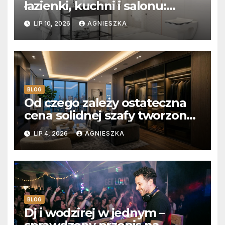
łazienki, kuchni i salonu:
Aksamitna faktura, głębia
LIP 10, 2026
AGNIESZKA
blasku i uniwersalny styl
BLOG
Od czego zależy ostateczna
cena solidnej szafy tworzonej
na wymiar?
LIP 4, 2026
AGNIESZKA
BLOG
Dj i wodzirej w jednym –