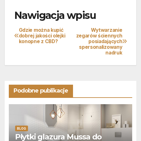
Nawigacja wpisu
Gdzie można kupić
Wytwarzanie
dobrej jakości olejki
zegarów ściennych
konopne z CBD?
posiadających
spersonalizowany
nadruk
Podobne publikacje
BLOG
Płytki glazura Mussa do