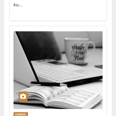
ku…
HANDEL