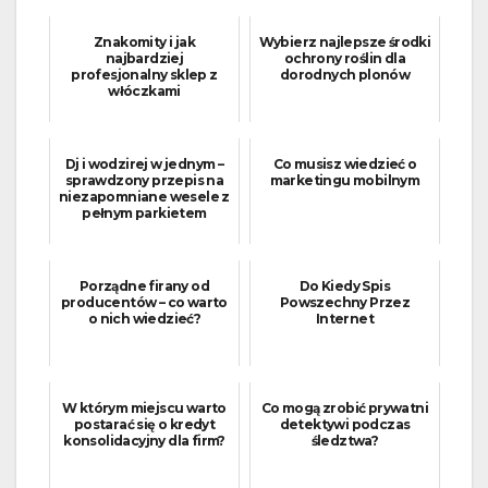
Znakomity i jak
Wybierz najlepsze środki
najbardziej
ochrony roślin dla
profesjonalny sklep z
dorodnych plonów
włóczkami
Dj i wodzirej w jednym –
Co musisz wiedzieć o
sprawdzony przepis na
marketingu mobilnym
niezapomniane wesele z
pełnym parkietem
Porządne firany od
Do Kiedy Spis
producentów – co warto
Powszechny Przez
o nich wiedzieć?
Internet
W którym miejscu warto
Co mogą zrobić prywatni
postarać się o kredyt
detektywi podczas
konsolidacyjny dla firm?
śledztwa?