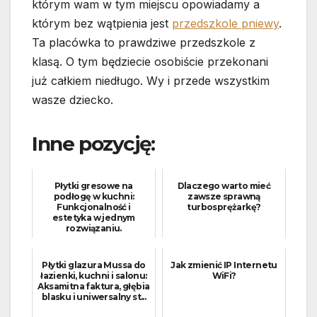
którym wam w tym miejscu opowiadamy a
którym bez wątpienia jest
przedszkole pniewy
.
Ta placówka to prawdziwe przedszkole z
klasą. O tym będziecie osobiście przekonani
już całkiem niedługo. Wy i przede wszystkim
wasze dziecko.
Inne pozycję:
Płytki gresowe na
Dlaczego warto mieć
podłogę w kuchni:
zawsze sprawną
Funkcjonalność i
turbosprężarkę?
estetyka w jednym
rozwiązaniu.
Płytki glazura Mussa do
Jak zmienić IP Internetu
łazienki, kuchni i salonu:
WiFi?
Aksamitna faktura, głębia
blasku i uniwersalny st...