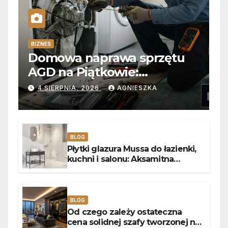
BIZNES
Domowa naprawa sprzętu
AGD na Piątkowie:
Niezawodne usuwanie
4 SIERPNIA, 2026
AGNIESZKA
usterek pralek w Poznaniu
BLOG
Płytki glazura Mussa do łazienki,
kuchni i salonu: Aksamitna
faktura, głębia blasku i
uniwersalny styl
BLOG
Od czego zależy ostateczna
cena solidnej szafy tworzonej na