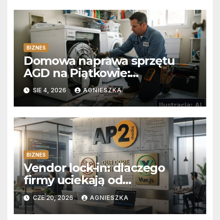
BIZNES
Domowa naprawa sprzętu
AGD na Piątkowie:
Niezawodne usuwanie
SIE 4, 2026
AGNIESZKA
usterek pralek w Poznaniu
BIZNES
Vendor lock-in: dlaczego
firmy uciekają od
abonamentów do własnego
CZE 20, 2026
AGNIESZKA
kodu