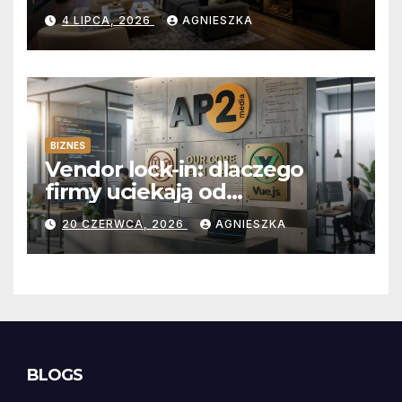
na wymiar?
4 LIPCA, 2026
AGNIESZKA
BIZNES
Vendor lock-in: dlaczego
firmy uciekają od
abonamentów do własnego
20 CZERWCA, 2026
AGNIESZKA
kodu
BLOGS