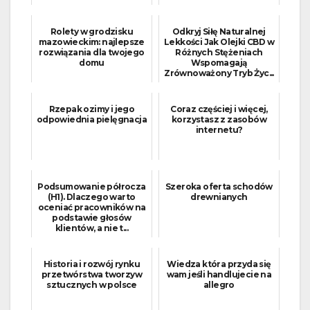
Rolety w grodzisku
Odkryj Siłę Naturalnej
mazowieckim: najlepsze
Lekkości Jak Olejki CBD w
rozwiązania dla twojego
Różnych Stężeniach
domu
Wspomagają
Zrównoważony Tryb Życ...
Rzepak ozimy i jego
Coraz częściej i więcej,
odpowiednia pielęgnacja
korzystasz z zasobów
internetu?
Podsumowanie półrocza
Szeroka oferta schodów
(H1). Dlaczego warto
drewnianych
oceniać pracowników na
podstawie głosów
klientów, a nie t...
Historia i rozwój rynku
Wiedza która przyda się
przetwórstwa tworzyw
wam jeśli handlujecie na
sztucznych w polsce
allegro