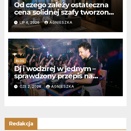
Od czego zależy ostateczna
cena solidnej szafy tworzonej
na wymiar?
LIP 4, 2026
AGNIESZKA
BLOG
Dj i wodzirej w jednym –
sprawdzony przepis na
niezapomniane wesele z
CZE 2, 2026
AGNIESZKA
pełnym parkietem
Redakcja