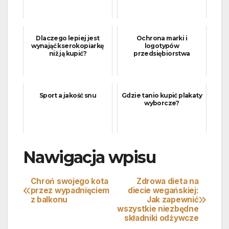
Dlaczego lepiej jest
Ochrona marki i
wynająć kserokopiarkę
logotypów
niż ją kupić?
przedsiębiorstwa
Sport a jakość snu
Gdzie tanio kupić plakaty
wyborcze?
Nawigacja wpisu
Chroń swojego kota
Zdrowa dieta na
przez wypadnięciem
diecie wegańskiej:
z balkonu
Jak zapewnić
wszystkie niezbędne
składniki odżywcze