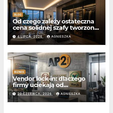
BLOG
Od czego zależy ostateczna
cena solidnej szafy tworzonej
na wymiar?
4 LIPCA, 2026
AGNIESZKA
BIZNES
Vendor lock-in: dlaczego
firmy uciekają od
abonamentów do własnego
20 CZERWCA, 2026
AGNIESZKA
kodu