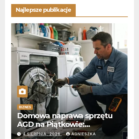
Najlepsze publikacje
BIZNES
Domowa naprawa sprzętu
AGD na Piątkowie:
Niezawodne usuwanie
4 SIERPNIA, 2026
AGNIESZKA