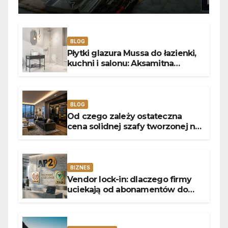
usterek pralek w Poznaniu
BLOG
Płytki glazura Mussa do łazienki,
kuchni i salonu: Aksamitna
faktura, głębia blasku i
uniwersalny styl
BLOG
Od czego zależy ostateczna
cena solidnej szafy tworzonej na
wymiar?
BIZNES
Vendor lock-in: dlaczego firmy
uciekają od abonamentów do
własnego kodu