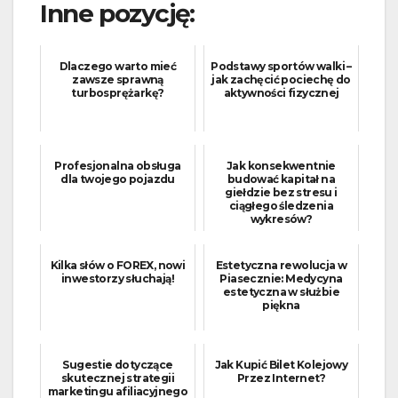
Inne pozycję:
Dlaczego warto mieć
Podstawy sportów walki –
zawsze sprawną
jak zachęcić pociechę do
turbosprężarkę?
aktywności fizycznej
Profesjonalna obsługa
Jak konsekwentnie
dla twojego pojazdu
budować kapitał na
giełdzie bez stresu i
ciągłego śledzenia
wykresów?
Kilka słów o FOREX, nowi
Estetyczna rewolucja w
inwestorzy słuchają!
Piasecznie: Medycyna
estetyczna w służbie
piękna
Sugestie dotyczące
Jak Kupić Bilet Kolejowy
skutecznej strategii
Przez Internet?
marketingu afiliacyjnego