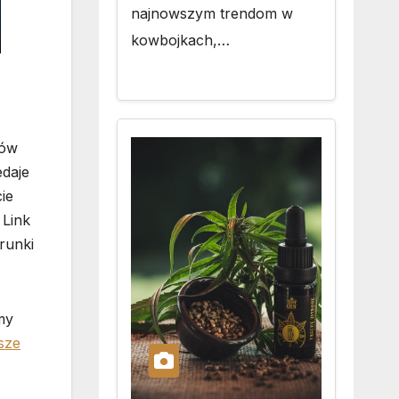
najnowszym trendom w
kowbojkach,…
ków
edaje
ie
 Link
runki
my
sze