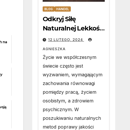
BLOG
HANDEL
Odkryj Siłę
Naturalnej Lekkości
Jak Olejki CBD w
12 LUTEGO, 2024
h na
Różnych
AGNIESZKA
Stężeniach
Życie we współczesnym
Wspomagają
świecie często jest
Zrównoważony
wyzwaniem, wymagającym
ry
Tryb Życia
zachowania równowagi
pomiędzy pracą, życiem
osobistym, a zdrowiem
woją
psychicznym. W
poszukiwaniu naturalnych
metod poprawy jakości