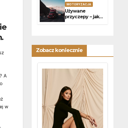
kodu
MOTORYZACJA
Używane
przyczepy – jak
dobrać sprzęt do
ie
specyfiki
przewozów?
.
Zobacz koniecznie
sz
? A
to
uż
ej w