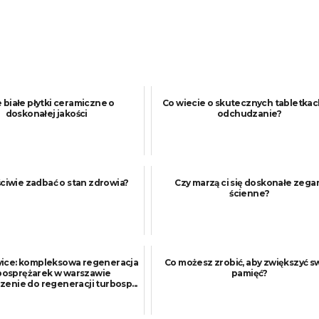
 białe płytki ceramiczne o
Co wiecie o skutecznych tabletkac
doskonałej jakości
odchudzanie?
ściwie zadbać o stan zdrowia?
Czy marzą ci się doskonałe zega
ścienne?
ice: kompleksowa regeneracja
Co możesz zrobić, aby zwiększyć s
bosprężarek w warszawie
pamięć?
nie do regeneracji turbosp...