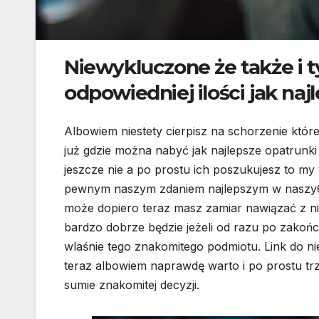
Niewykluczone że także i t
odpowiedniej ilości jak n
Albowiem niestety cierpisz na schorzenie które
już gdzie można nabyć jak najlepsze opatrunki 
jeszcze nie a po prostu ich poszukujesz to my
pewnym naszym zdaniem najlepszym w naszy6
może dopiero teraz masz zamiar nawiązać z nim b
bardzo dobrze będzie jeżeli od razu po zakończ
wlaśnie tego znakomitego podmiotu. Link do ni
teraz albowiem naprawdę warto i po prostu trze
sumie znakomitej decyzji.