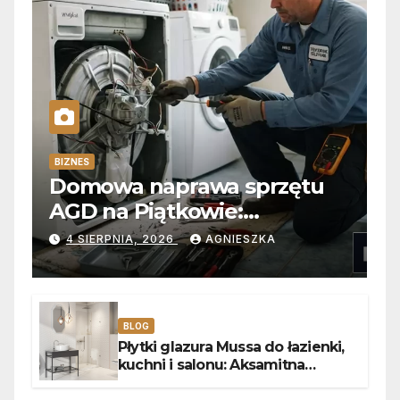
BIZNES
Domowa naprawa sprzętu
AGD na Piątkowie:
Niezawodne usuwanie
4 SIERPNIA, 2026
AGNIESZKA
usterek pralek w Poznaniu
BLOG
Płytki glazura Mussa do łazienki,
kuchni i salonu: Aksamitna
faktura, głębia blasku i