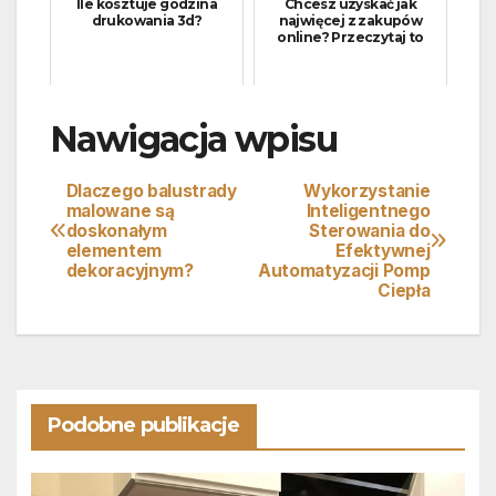
Ile kosztuje godzina
Chcesz uzyskać jak
drukowania 3d?
najwięcej z zakupów
online? Przeczytaj to
Nawigacja wpisu
Dlaczego balustrady
Wykorzystanie
malowane są
Inteligentnego
doskonałym
Sterowania do
elementem
Efektywnej
dekoracyjnym?
Automatyzacji Pomp
Ciepła
Podobne publikacje