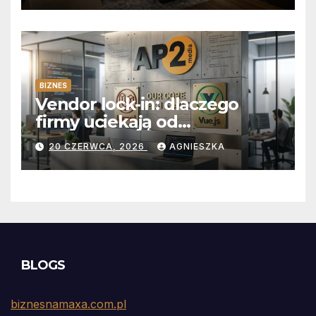
BIZNES
Vendor lock-in: dlaczego
firmy uciekają od
abonamentów do własnego
20 CZERWCA, 2026
AGNIESZKA
kodu
BLOGS
biznesnamaxa.com.pl