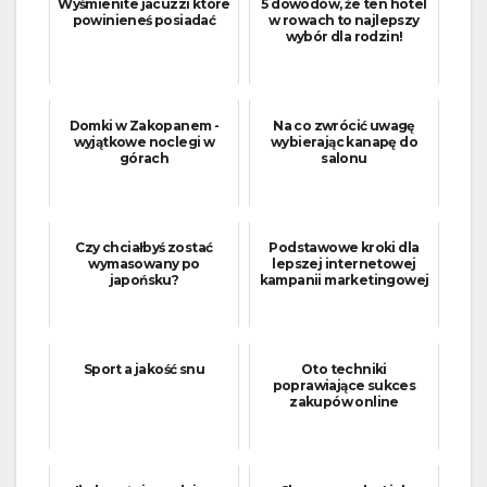
Wyśmienite jacuzzi które
5 dowodów, że ten hotel
powinieneś posiadać
w rowach to najlepszy
wybór dla rodzin!
Domki w Zakopanem -
Na co zwrócić uwagę
wyjątkowe noclegi w
wybierając kanapę do
górach
salonu
Czy chciałbyś zostać
Podstawowe kroki dla
wymasowany po
lepszej internetowej
japońsku?
kampanii marketingowej
Sport a jakość snu
Oto techniki
poprawiające sukces
zakupów online