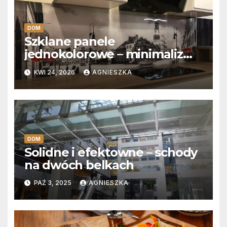
DOM
Szklane panele
jednokolorowe – minimalizm
w poznańskich wnętrzach
KWI 24, 2026
AGNIESZKA
DOM
Solidne i efektowne – schody
na dwóch belkach
PAŹ 3, 2025
AGNIESZKA