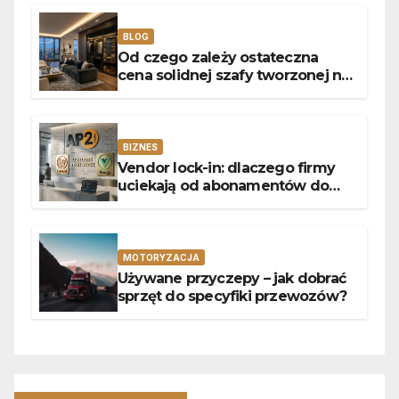
uniwersalny styl
BLOG
Od czego zależy ostateczna
cena solidnej szafy tworzonej na
wymiar?
BIZNES
Vendor lock-in: dlaczego firmy
uciekają od abonamentów do
własnego kodu
MOTORYZACJA
Używane przyczepy – jak dobrać
sprzęt do specyfiki przewozów?