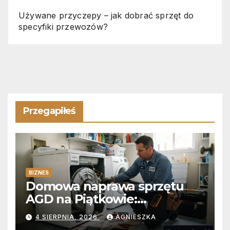
Używane przyczepy – jak dobrać sprzęt do
specyfiki przewozów?
Przegapiłeś
BIZNES
Domowa naprawa sprzętu
AGD na Piątkowie:
Niezawodne usuwanie
4 SIERPNIA, 2026
AGNIESZKA
usterek pralek w Poznaniu