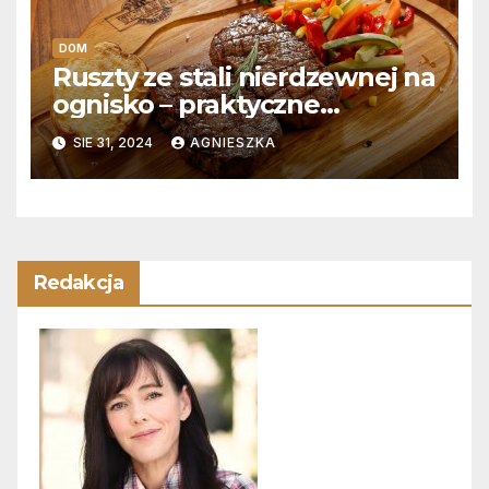
DOM
Ruszty ze stali nierdzewnej na
ognisko – praktyczne
wskazówki
SIE 31, 2024
AGNIESZKA
Redakcja