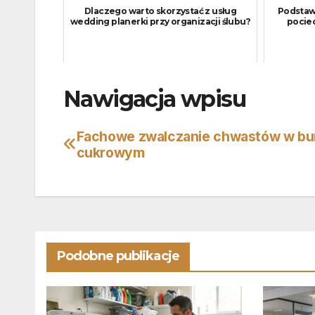
Dlaczego warto skorzystać z usług
Podstawy
wedding planerki przy organizacji ślubu?
pociec
Nawigacja wpisu
Fachowe zwalczanie chwastów w bu
cukrowym
Podobne publikacje