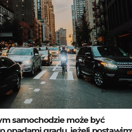
zym samochodzie może być
opadami gradu, jeżeli postawim