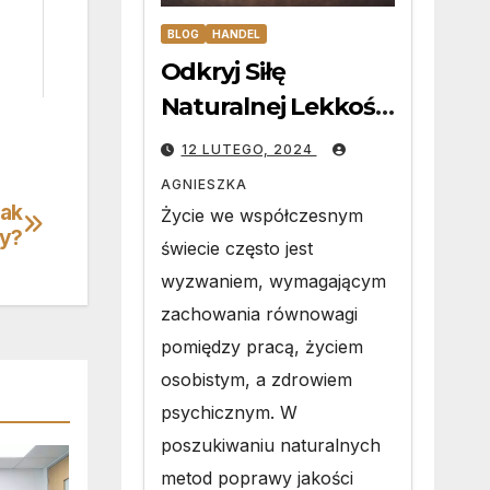
BLOG
HANDEL
Odkryj Siłę
Naturalnej Lekkości
Jak Olejki CBD w
12 LUTEGO, 2024
Różnych
AGNIESZKA
Stężeniach
jak
Życie we współczesnym
zy?
Wspomagają
świecie często jest
Zrównoważony
wyzwaniem, wymagającym
Tryb Życia
zachowania równowagi
pomiędzy pracą, życiem
osobistym, a zdrowiem
psychicznym. W
poszukiwaniu naturalnych
metod poprawy jakości