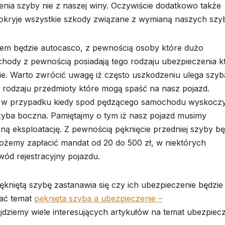
ia szyby nie z naszej winy. Oczywiście dodatkowo także
kryje wszystkie szkody związane z wymianą naszych szy
iem będzie autocasco, z pewnością osoby które dużo
chody z pewnością posiadają tego rodzaju ubezpieczenia k
e. Warto zwrócić uwagę iż często uszkodzeniu ulega szyb
o rodzaju przedmioty które mogą spaść na nasz pojazd.
iu w przypadku kiedy spod pędzącego samochodu wyskocz
yba boczna. Pamiętajmy o tym iż nasz pojazd musimy
ną eksploatację. Z pewnością pęknięcie przedniej szyby bę
żemy zapłacić mandat od 20 do 500 zł, w niektórych
d rejestracyjny pojazdu.
ękniętą szybę zastanawia się czy ich ubezpieczenie będzie
kać temat
pęknięta szyba a ubezpieczenie –
ajdziemy wiele interesujących artykułów na temat ubezpiec