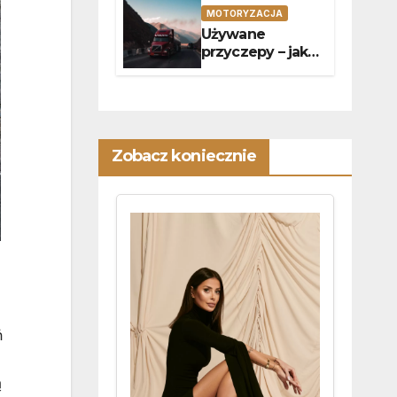
kodu
MOTORYZACJA
Używane
przyczepy – jak
dobrać sprzęt do
specyfiki
przewozów?
Zobacz koniecznie
ń
ą