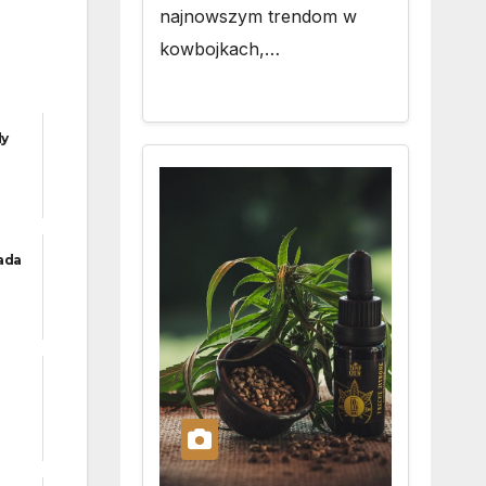
najnowszym trendom w
kowbojkach,…
dy
Pada