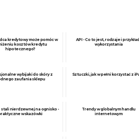
adca kredytowy może pomóc w
API - Co to jest, rodzaje i przykła
iżeniu kosztów kredytu
wykorzystania
hipotecznego?
jonalne wybijaki do skóry z
Sztuczki, jak w pełni korzystać z i
dnego zaufania sklepu
 stali nierdzewnej na ognisko -
Trendy w globalnym handlu
praktyczne wskazówki
internetowym