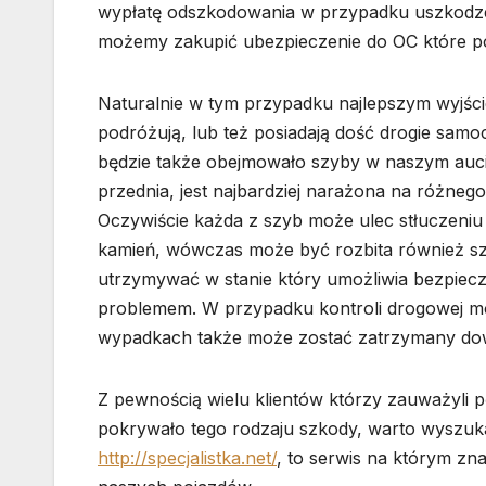
wypłatę odszkodowania w przypadku uszkodzen
możemy zakupić ubezpieczenie do OC które po
Naturalnie w tym przypadku najlepszym wyjśc
podróżują, lub też posiadają dość drogie samo
będzie także obejmowało szyby w naszym auci
przednia, jest najbardziej narażona na różneg
Oczywiście każda z szyb może ulec stłuczen
kamień, wówczas może być rozbita również sz
utrzymywać w stanie który umożliwia bezpiecz
problemem. W przypadku kontroli drogowej mo
wypadkach także może zostać zatrzymany dowó
Z pewnością wielu klientów którzy zauważyli p
pokrywało tego rodzaju szkody, warto wyszu
http://specjalistka.net/
, to serwis na którym zn