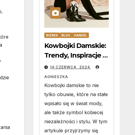
b.
BIZNES
BLOG
HANDEL
tóre
Kowbojki Damskie:
a
Trendy, Inspiracje i
y
Jak o Nie Dbać
14 CZERWCA, 2024
AGNIESZKA
dzie
Kowbojki damskie to nie
tylko obuwie, które na stałe
wpisało się w świat mody,
ale także symbol kobiecej
niezależności i stylu. W tym
zania
artykule przyjrzymy się