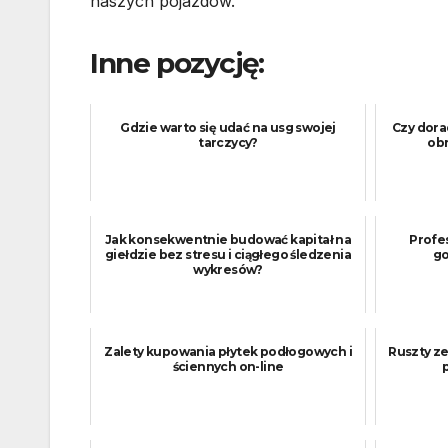
naszych pojazdów.
Inne pozycję:
Gdzie warto się udać na usg swojej
Czy dor
tarczycy?
obn
Jak konsekwentnie budować kapitał na
Profes
giełdzie bez stresu i ciągłego śledzenia
go
wykresów?
Zalety kupowania płytek podłogowych i
Ruszty ze
ściennych on-line