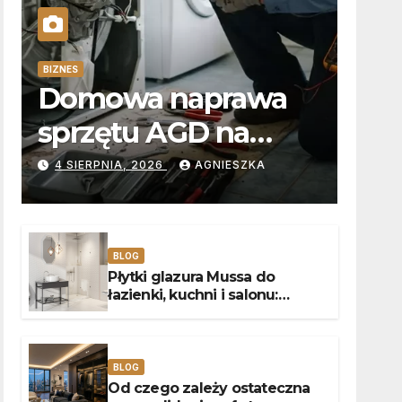
BIZNES
Domowa naprawa
sprzętu AGD na
Piątkowie:
4 SIERPNIA, 2026
AGNIESZKA
Niezawodne
usuwanie usterek
BLOG
pralek w Poznaniu
Płytki glazura Mussa do
łazienki, kuchni i salonu:
Aksamitna faktura, głębia
blasku i uniwersalny styl
BLOG
Od czego zależy ostateczna