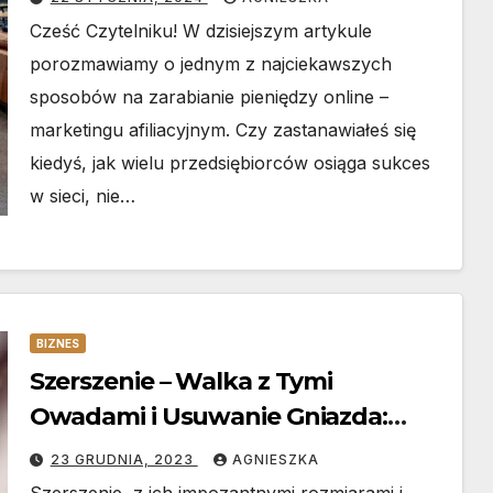
Cześć Czytelniku! W dzisiejszym artykule
porozmawiamy o jednym z najciekawszych
sposobów na zarabianie pieniędzy online –
marketingu afiliacyjnym. Czy zastanawiałeś się
kiedyś, jak wielu przedsiębiorców osiąga sukces
w sieci, nie…
BIZNES
Szerszenie – Walka z Tymi
Owadami i Usuwanie Gniazda:
Strategie Bezpiecznej Konfrontacji
23 GRUDNIA, 2023
AGNIESZKA
Szerszenie, z ich impozantnymi rozmiarami i