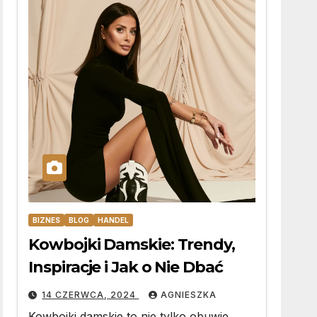
BIZNES
BLOG
HANDEL
Kowbojki Damskie: Trendy,
Inspiracje i Jak o Nie Dbać
14 CZERWCA, 2024
AGNIESZKA
Kowbojki damskie to nie tylko obuwie,