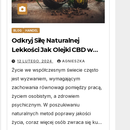
BLOG
HANDEL
Odkryj Siłę Naturalnej
Lekkości Jak Olejki CBD w
Różnych Stężeniach
12 LUTEGO, 2024
AGNIESZKA
Wspomagają Zrównoważony
Życie we współczesnym świecie często
Tryb Życia
jest wyzwaniem, wymagającym
zachowania równowagi pomiędzy pracą,
życiem osobistym, a zdrowiem
psychicznym. W poszukiwaniu
naturalnych metod poprawy jakości
życia, coraz więcej osób zwraca się ku…