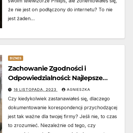
swoim telewizorze Philips, ale zorientowałeś się,
że nie jest on podłączony do internetu? To nie
jest żaden…
BIZNES
Zachowanie Zgodności i
Odpowiedzialności: Najlepsze
Praktyki Dokumentowania
16 LISTOPADA, 2023
AGNIESZKA
Korespondencji Przychodzącej
Czy kiedykolwiek zastanawiałeś się, dlaczego
dokumentowanie korespondencji przychodzącej
jest tak ważne dla twojej firmy? Jeśli nie, to czas
to zrozumieć. Niezależnie od tego, czy