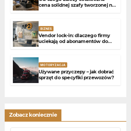
cena solidnej szafy tworzonej na
wymiar?
BIZNES
Vendor lock-in: dlaczego firmy
uciekają od abonamentów do
własnego kodu
MOTORYZACJA
Używane przyczepy – jak dobrać
sprzęt do specyfiki przewozów?
Zobacz koniecznie