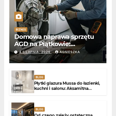
BIZNES
Domowa naprawa sprzętu
AGD na Piątkowie:
Niezawodne usuwanie
4 SIERPNIA, 2026
AGNIESZKA
usterek pralek w Poznaniu
BLOG
Płytki glazura Mussa do łazienki,
kuchni i salonu: Aksamitna
faktura, głębia blasku i
uniwersalny styl
BLOG
Od czego zależy ostateczna