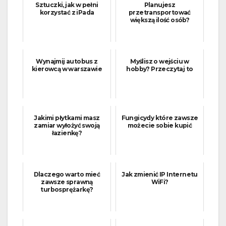
Sztuczki, jak w pełni
Planujesz
korzystać z iPada
przetransportować
większą ilość osób?
Wynajmij autobus z
Myślisz o wejściu w
kierowcą w warszawie
hobby? Przeczytaj to
Jakimi płytkami masz
Fungicydy które zawsze
zamiar wyłożyć swoją
możecie sobie kupić
łazienkę?
Dlaczego warto mieć
Jak zmienić IP Internetu
zawsze sprawną
WiFi?
turbosprężarkę?