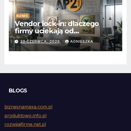
BIZNES
Vendor lock-in: dlaczego
firmy uciekają od
abonamentów do własnego
20 CZERWCA, 2026
AGNIESZKA
kodu
BLOGS
biznesnamaxa.com.pl
produktowo.info.pl
rozwijajfirme.net.pl