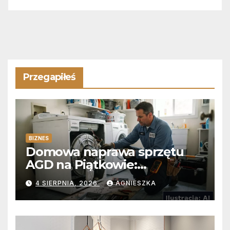
Przegapiłeś
BIZNES
Domowa naprawa sprzętu
AGD na Piątkowie:
Niezawodne usuwanie
4 SIERPNIA, 2026
AGNIESZKA
usterek pralek w Poznaniu