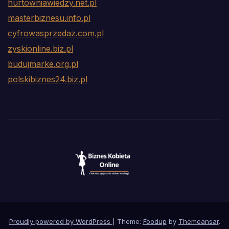
hurtowniawiedzy.net.pl
masterbiznesu.info.pl
cyfrowasprzedaz.com.pl
zyskionline.biz.pl
budujmarke.org.pl
polskibiznes24.biz.pl
Proudly powered by WordPress
|
Theme:
Foodup
by
Themeansar
.