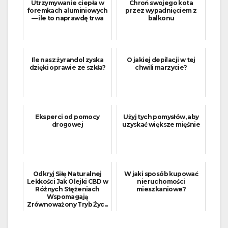
Utrzymywanie ciepła w
Chroń swojego kota
foremkach aluminiowych
przez wypadnięciem z
— ile to naprawdę trwa
balkonu
Ile nasz żyrandol zyska
O jakiej depilacji w tej
dzięki oprawie ze szkła?
chwili marzycie?
Eksperci od pomocy
Użyj tych pomysłów, aby
drogowej
uzyskać większe mięśnie
Odkryj Siłę Naturalnej
W jaki sposób kupować
Lekkości Jak Olejki CBD w
nieruchomości
Różnych Stężeniach
mieszkaniowe?
Wspomagają
Zrównoważony Tryb Życ...