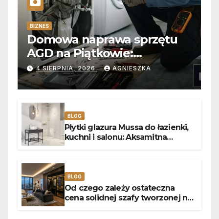
BIZNES
Domowa naprawa sprzętu
AGD na Piątkowie:
Niezawodne usuwanie
4 SIERPNIA, 2026
AGNIESZKA
usterek pralek w Poznaniu
BLOG
Płytki glazura Mussa do łazienki,
kuchni i salonu: Aksamitna
faktura, głębia blasku i
uniwersalny styl
BLOG
Od czego zależy ostateczna
cena solidnej szafy tworzonej na
wymiar?