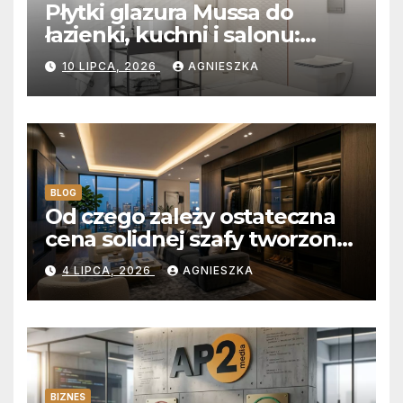
Płytki glazura Mussa do
łazienki, kuchni i salonu:
Aksamitna faktura, głębia
10 LIPCA, 2026
AGNIESZKA
blasku i uniwersalny styl
BLOG
Od czego zależy ostateczna
cena solidnej szafy tworzonej
na wymiar?
4 LIPCA, 2026
AGNIESZKA
BIZNES