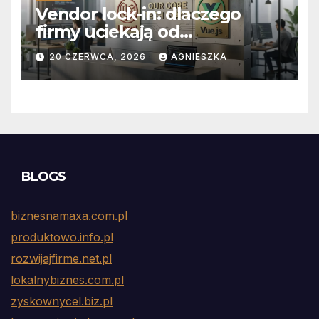
Vendor lock-in: dlaczego
firmy uciekają od
abonamentów do własnego
20 CZERWCA, 2026
AGNIESZKA
kodu
BLOGS
biznesnamaxa.com.pl
produktowo.info.pl
rozwijajfirme.net.pl
lokalnybiznes.com.pl
zyskownycel.biz.pl