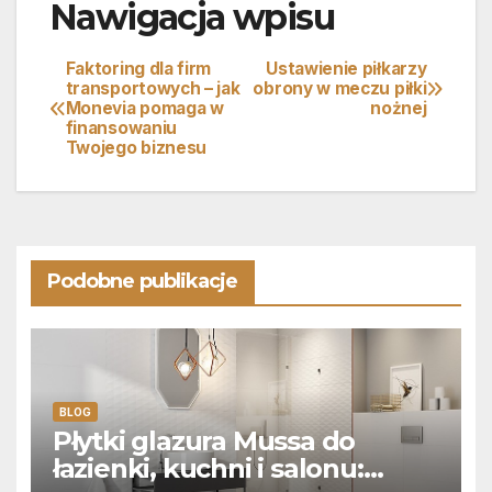
Nawigacja wpisu
Faktoring dla firm
Ustawienie piłkarzy
transportowych – jak
obrony w meczu piłki
Monevia pomaga w
nożnej
finansowaniu
Twojego biznesu
Podobne publikacje
BLOG
Płytki glazura Mussa do
łazienki, kuchni i salonu: