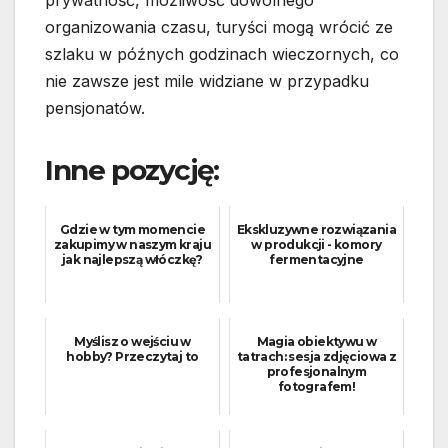
prywatność, możliwość dowolnego
organizowania czasu, turyści mogą wrócić ze
szlaku w późnych godzinach wieczornych, co
nie zawsze jest mile widziane w przypadku
pensjonatów.
Inne pozycję:
Gdzie w tym momencie
Ekskluzywne rozwiązania
zakupimy w naszym kraju
w produkcji - komory
jak najlepszą włóczkę?
fermentacyjne
Myślisz o wejściu w
Magia obiektywu w
hobby? Przeczytaj to
tatrach: sesja zdjęciowa z
profesjonalnym
fotografem!