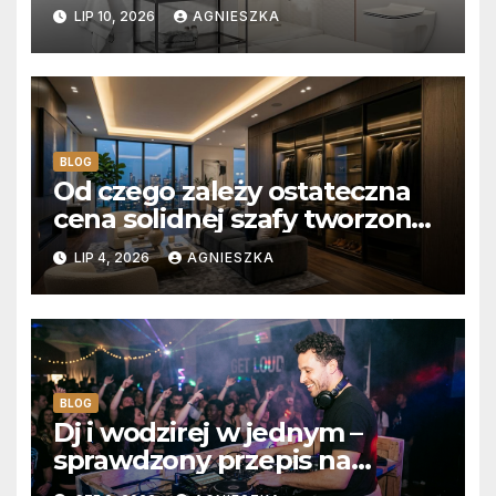
Aksamitna faktura, głębia
LIP 10, 2026
AGNIESZKA
blasku i uniwersalny styl
BLOG
Od czego zależy ostateczna
cena solidnej szafy tworzonej
na wymiar?
LIP 4, 2026
AGNIESZKA
BLOG
Dj i wodzirej w jednym –
sprawdzony przepis na
niezapomniane wesele z